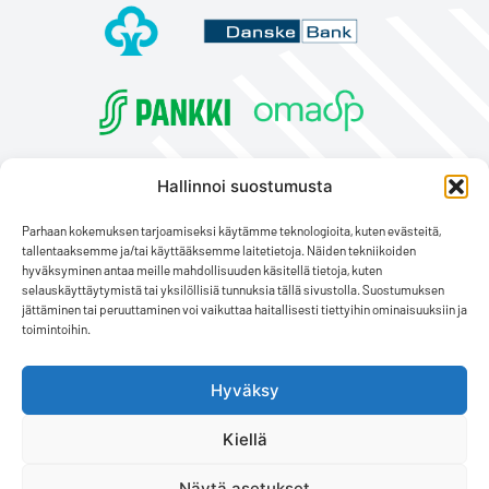
Hallinnoi suostumusta
Parhaan kokemuksen tarjoamiseksi käytämme teknologioita, kuten evästeitä,
tallentaaksemme ja/tai käyttääksemme laitetietoja. Näiden tekniikoiden
hyväksyminen antaa meille mahdollisuuden käsitellä tietoja, kuten
selauskäyttäytymistä tai yksilöllisiä tunnuksia tällä sivustolla. Suostumuksen
jättäminen tai peruuttaminen voi vaikuttaa haitallisesti tiettyihin ominaisuuksiin ja
toimintoihin.
Hyväksy
Kiellä
Näytä asetukset